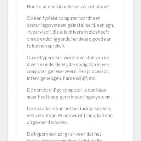
Hoe komt een virtuele server tot stand?
Zoals gezegd, kan op een dergelijke,
Er zijn verschillende, actuele versies van
'Het andere' besturingssysteem voor
virtuele server, een besturingssysteem
Windows Server. De nieuwste is Windows
servers (en werkstations), is Linux. De
Op een fysieke computer wordt een
worden geïnstalleerd.
Server 2016 en van even daarvoor
initiële Linuxkernel is een ontwikkeling
besturingssysteem geïnstalleerd, een zgn.
Windows Server 2008 R2 en Windows
van een Fins-Amerikaans informaticus,
'hypervisor', die alle drivers in zich heeft
WebDOT (ICT-BehnCon) werkt het liefst
Server 2012 R2.
Linus Torvalds.
om de onderliggende hardware goed aan
met een Windows Server-variant.
te kunnen spreken.
Simpelweg omdat wij met Windows-
Daarnaast is Microsoft al weer met de
Ondertussen zijn er diverse varianten op
producten, voor servers en werkstations,
nieuwe versie Windows Server 2019
uitgebracht als Ubuntu, Redhat, CentOS,
Op de hypervisor wordt een stuk van de
meer dan 30 jaar ervaring hebben.
bezig.
de meeste zijn vrij te downloaden,
diverse onderdelen, die nodig zijn in een
installeren en gebruiken.
computer, gereserveerd. Een processor,
Uiteraard kan naar wens ook een Linux-
intern geheugen, harde schijf, etc.
variant, als b.v. Ubuntu, geïnstalleerd
worden.
De denkbeeldige computer is dan klaar,
maar heeft nog geen besturingssysteem.
De installatie van het besturingssyteem,
een versie van Windows of Linux, kan dan
uitgevoerd worden.
De hypervisor zorgt er voor dat het
besturingssysteem door krijgt welke